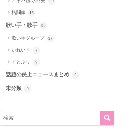
キャバ嬢/水商売
20
格闘家
16
歌い手・歌手
99
歌い手グループ
37
いれいす
7
すとぷり
9
話題の炎上ニュースまとめ
3
未分類
9