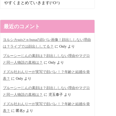
やすくまとめていきます(^O^)
最近のコメント
ヨルシカsuisとn-bunaの顔バレ画像！顔出ししない理由
は？ライブでは顔出ししてる？
に
Only
より
ブルーシーじんの素顔は？顔出ししない理由やマグロ
と同一人物説の真相は？
に
Only
より
ドズル社おんりーが実写で顔バレ！？年齢と結婚を発
表？
に
Only
より
ブルーシーじんの素顔は？顔出ししない理由やマグロ
と同一人物説の真相は？
に
児玉泰子
より
ドズル社おんりーが実写で顔バレ！？年齢と結婚を発
表？
に
匿名y
より