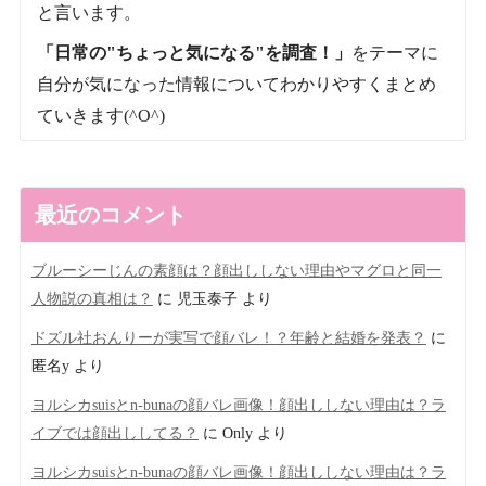
と言います。
「日常の"ちょっと気になる"を調査！」
をテーマに
自分が気になった情報についてわかりやすくまとめ
ていきます(^O^)
最近のコメント
ブルーシーじんの素顔は？顔出ししない理由やマグロと同一
人物説の真相は？
に
児玉泰子
より
ドズル社おんりーが実写で顔バレ！？年齢と結婚を発表？
に
匿名y
より
ヨルシカsuisとn-bunaの顔バレ画像！顔出ししない理由は？ラ
イブでは顔出ししてる？
に
Only
より
ヨルシカsuisとn-bunaの顔バレ画像！顔出ししない理由は？ラ