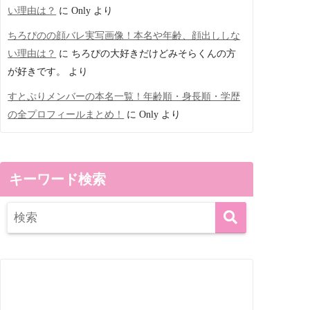
い理由は？
に
Only
より
ちろぴのの顔バレ実写画像！本名や年齢、顔出ししな
い理由は？
に
ちろぴの大好きだけどみそらくんの方
が好きです。
より
すとぷりメンバーの本名一覧！年齢順・身長順・学歴
の全プロフィールまとめ！
に
Only
より
キーワード検索