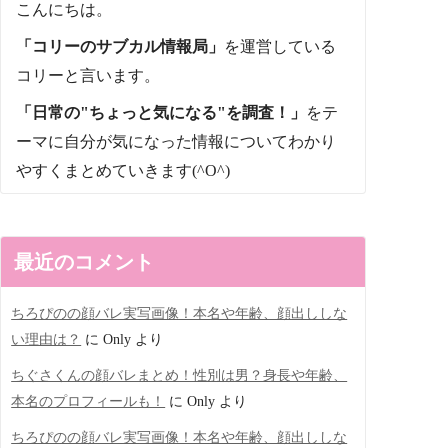
こんにちは。
「コリーのサブカル情報局」
を運営している
コリーと言います。
「日常の"ちょっと気になる"を調査！」
をテ
ーマに自分が気になった情報についてわかり
やすくまとめていきます(^O^)
最近のコメント
ちろぴのの顔バレ実写画像！本名や年齢、顔出ししな
い理由は？
に
Only
より
ちぐさくんの顔バレまとめ！性別は男？身長や年齢、
本名のプロフィールも！
に
Only
より
ちろぴのの顔バレ実写画像！本名や年齢、顔出ししな