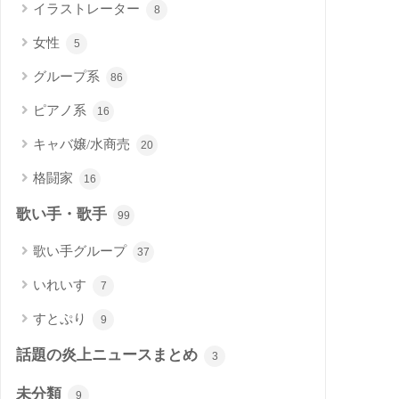
イラストレーター
8
女性
5
グループ系
86
ピアノ系
16
キャバ嬢/水商売
20
格闘家
16
歌い手・歌手
99
歌い手グループ
37
いれいす
7
すとぷり
9
話題の炎上ニュースまとめ
3
未分類
9