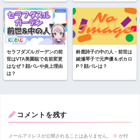
セラフダズルガーデンの前
鈴鹿詩子の中の人・前世は
世はVTA美園聡で名前変更
綾瀬琴子で元声優＆ボカロ
はなぜ？顔バレや炎上理由
P？顔バレは？
は？
コメントを残す
メールアドレスが公開されることはありません。
※
が付