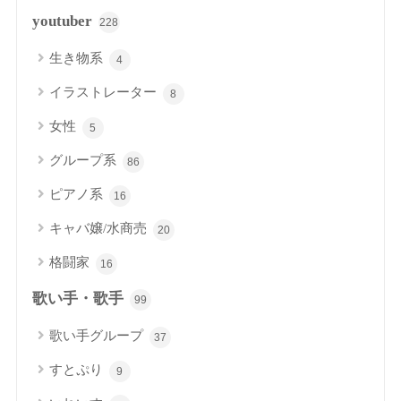
youtuber
228
生き物系
4
イラストレーター
8
女性
5
グループ系
86
ピアノ系
16
キャバ嬢/水商売
20
格闘家
16
歌い手・歌手
99
歌い手グループ
37
すとぷり
9