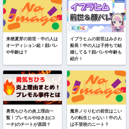
来栖夏芽の前世・中の人は
イブラヒムの前世はみさわ
オーディション組！顔バレ
船長！中の人は子持ちで結
や年齢は？
婚してる？顔バレや年齢も
紹介！
勇気ちひろの炎上理由一
魔界ノりりむの前世はこい
覧！プレモルやゆきお(コ
ろの転生じゃない！中の人
ーチ)のチートが原因？
は不登校のニート？