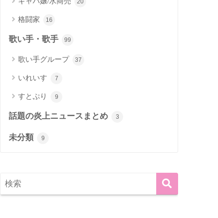
キャバ嬢/水商売
20
格闘家
16
歌い手・歌手
99
歌い手グループ
37
いれいす
7
すとぷり
9
話題の炎上ニュースまとめ
3
未分類
9