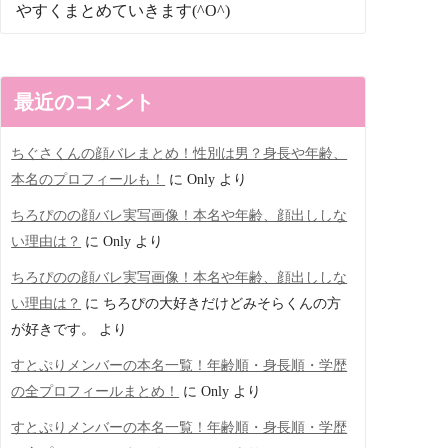
やすくまとめていきます(^O^)
最近のコメント
ちぐさくんの顔バレまとめ！性別は男？身長や年齢、
本名のプロフィールも！
に
Only
より
ちろぴのの顔バレ実写画像！本名や年齢、顔出ししな
い理由は？
に
Only
より
ちろぴのの顔バレ実写画像！本名や年齢、顔出ししな
い理由は？
に
ちろぴの大好きだけどみそらくんの方
が好きです。
より
すとぷりメンバーの本名一覧！年齢順・身長順・学歴
の全プロフィールまとめ！
に
Only
より
すとぷりメンバーの本名一覧！年齢順・身長順・学歴