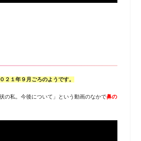
０２１年
９月ごろのようです。
状の私。今後について」という動画のなかで
鼻の