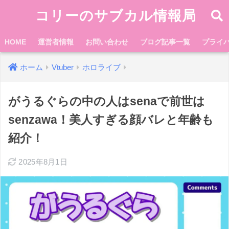
コリーのサブカル情報局
HOME
運営者情報
お問い合わせ
ブログ記事一覧
プライ
ホーム
Vtuber
ホロライブ
がうるぐらの中の人はsenaで前世は
senzawa！美人すぎる顔バレと年齢も
紹介！
2025年8月1日