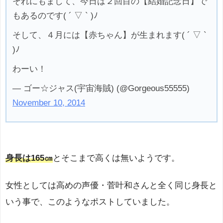
それにもまして、今日は２回目の【結婚記念日】で
もあるのです( ´ ▽ ` )ﾉ
そして、４月には【赤ちゃん】が生まれます( ´ ▽ `
)ﾉ
わーい！
— ゴー☆ジャス(宇宙海賊) (@Gorgeous55555)
November 10, 2014
身長は165㎝
とそこまで高くは無いようです。
女性としては高めの声優・菅叶和さんと全く同じ身長と
いう事で、このようなポストしていました。