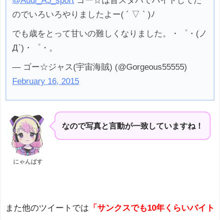
@Audi_A5_sport
ゴー☆は昔スタバでバイトしてた
のでいろいろやりましたよー( ´ ▽ ` )ﾉ
でも歳をとって甘いの難しくなりました。・゜・(ノ
Д`)・゜・。
— ゴー☆ジャス(宇宙海賊) (@Gorgeous55555)
February 16, 2015
なので写真と言動が一致していますね！
にゃんぱす
また他のツイートでは
「サンクスでも10年くらいバイト