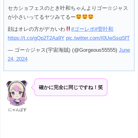
セカショフェスのとき叶和ちゃんよりゴー☆ジャス
が小さいってるヤツみてるー
顔はオレの方がデカいわ
#ゴーレボ
#菅叶和
https://t.co/gQp2T2Aa9Y
pic.twitter.com/I0UwSsqSfT
— ゴー☆ジャス(宇宙海賊) (@Gorgeous55555)
June
24, 2024
確かに完全に同じですね！笑
にゃんぱす