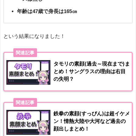
年齢は47歳で身長は165㎝
という結果になりました！
関連記事
タモリの素顔(過去～現在まで)ま
とめ！サングラスの理由は右目
の失明？
関連記事
鉄拳の素顔(すっぴん)は超イケメ
ン！情熱大陸や大河など過去の
顔出しまとめ！