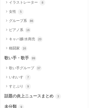
イラストレーター
8
女性
5
グループ系
86
ピアノ系
16
キャバ嬢/水商売
20
格闘家
16
歌い手・歌手
99
歌い手グループ
37
いれいす
7
すとぷり
9
話題の炎上ニュースまとめ
3
未分類
9