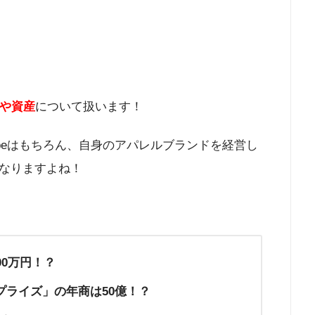
や資産
について扱います！
ubeはもちろん、自身のアパレルブランドを経営し
なりますよね！
000万円！？
ライズ」の年商は50億！？