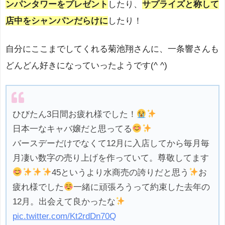
ンパンタワーをプレゼント
したり、
サプライズと称して
店中をシャンパンだらけに
したり！
自分にここまでしてくれる菊池翔さんに、一条響さんも
どんどん好きになっていったようです(^ ^)
ひびたん3日間お疲れ様でした！
日本一なキャバ嬢だと思ってる
バースデーだけでなくて12月に入店してから毎月毎
月凄い数字の売り上げを作っていて。尊敬してます
45というより水商売の誇りだと思う
お
疲れ様でした
一緒に頑張ろうって約束した去年の
12月。出会えて良かったな
pic.twitter.com/Kt2rdDn70Q