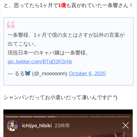
と、思ってたら1ヶ月で
1億
も貢がれていた一条響さん！
一条響様、1ヶ月で億の女とはさすが以外の言葉が
出てこない。
現役日本一のキャバ嬢は一条響様。
pic.twitter.com/BTqD2KSrhk
— るる
(@_mooooonn)
October 6, 2020
シャンパンだってお小遣いだって凄いんです(^ ^)