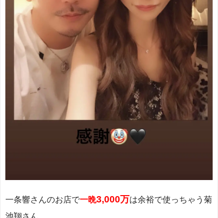
3,000万
一条響さんのお店で
一晩
は余裕で使っちゃう菊
池翔さん。