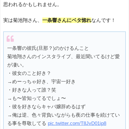
思われるかもしれません。
実は菊池翔さん、
一条響さんにベタ惚れ
なんです！
一条響の彼氏(旦那？)のかけるんこと
菊地翔さんのインスタライブ、最近聞いてるけど愛
が凄い。
・彼女のこと好き？
→めーっちゃ好き、宇宙一好き
・好きな人って誰？笑
→も〜皆知ってるでしょ〜
・彼を好きならキャバ嬢辞めるはず
→俺は逆、色々背負いながらも夜の仕事を続けてい
る事を尊敬してる
pic.twitter.com/T8JvD01ip8