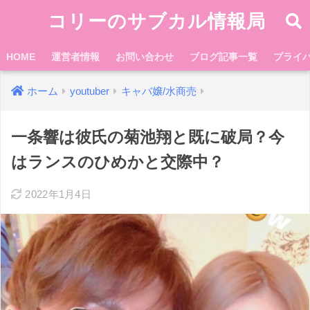
コリーのサブカル情報局
HOME
運営者情報
お問い合わせ
ブログ記事一覧
プライ
ホーム
youtuber
キャバ嬢/水商売
一条響は彼氏の菊池翔と既に破局？今
はランスのひめかと交際中？
2022年1月4日