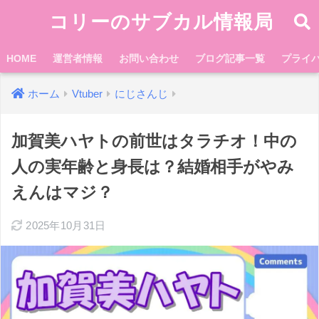
コリーのサブカル情報局
HOME
運営者情報
お問い合わせ
ブログ記事一覧
プライ
ホーム
Vtuber
にじさんじ
加賀美ハヤトの前世はタラチオ！中の
人の実年齢と身長は？結婚相手がやみ
えんはマジ？
2025年10月31日