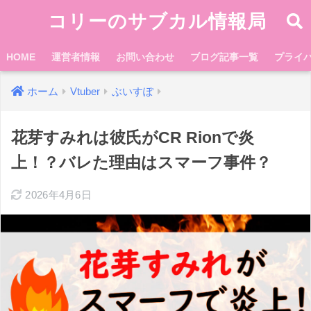
コリーのサブカル情報局
HOME
運営者情報
お問い合わせ
ブログ記事一覧
プライ
ホーム
Vtuber
ぶいすぽ
花芽すみれは彼氏がCR Rionで炎
上！？バレた理由はスマーフ事件？
2026年4月6日