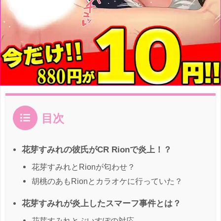
目次
花芽すみれの彼氏がCR Rionで炎上！？
花芽すみれとRionが匂わせ？
胡桃のあもRionとカラオケに行っていた？
花芽すみれが炎上したスマーフ事件とは？
花芽すみれとぶいすぽの対応