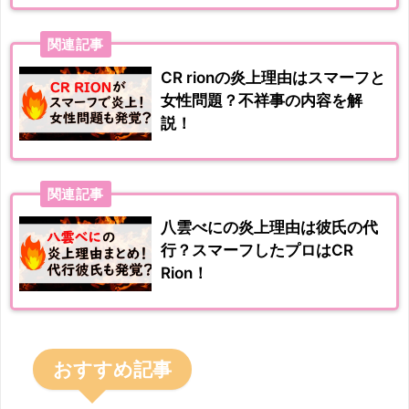
関連記事
CR rionの炎上理由はスマーフと
女性問題？不祥事の内容を解
説！
関連記事
八雲べにの炎上理由は彼氏の代
行？スマーフしたプロはCR
Rion！
おすすめ記事