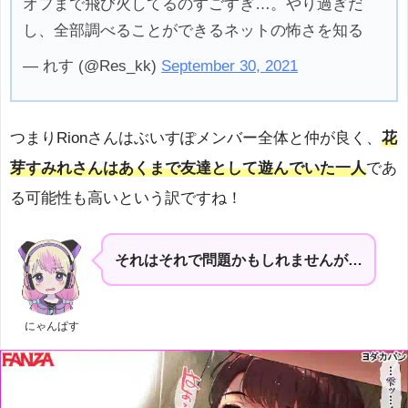
オフまで飛び火してるのすごすぎ…。やり過ぎだ
し、全部調べることができるネットの怖さを知る
— れす (@Res_kk)
September 30, 2021
つまりRionさんはぶいすぽメンバー全体と仲が良く、
花
芽すみれさんはあくまで友達として遊んでいた一人
であ
る可能性も高いという訳ですね！
それはそれで問題かもしれませんが…
にゃんぱす