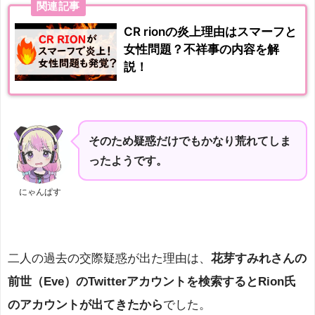
関連記事
CR rionの炎上理由はスマーフと
女性問題？不祥事の内容を解
説！
そのため疑惑だけでもかなり荒れてしま
ったようです。
にゃんぱす
二人の過去の交際疑惑が出た理由は、
花芽すみれさんの
前世（Eve）のTwitterアカウントを検索するとRion氏
のアカウントが出てきたから
でした。