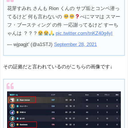
花芽すみれ さんも Rion くんの サブ垢とコンペ潜っ
てるけど 何も言わないの
べにママは スマー
フ・ブースティング の件 一応謝ってるけど すーち
ゃんは ？？？
pic.twitter.com/tnKZ40g4yI
— wjpagjt’ (@a1STJ)
September 28, 2021
その証拠だと言われているのがこちらの画像です↓