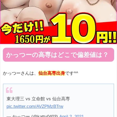
かっつーの高専はどこで偏差値は？
かっつーさんは、
仙台高専出身
です^^
東大理三 vs 立命館 vs 仙台高専
pic.twitter.com/AVZPMzBTrw
— かっつー (@kattu0403)
April 2, 2021