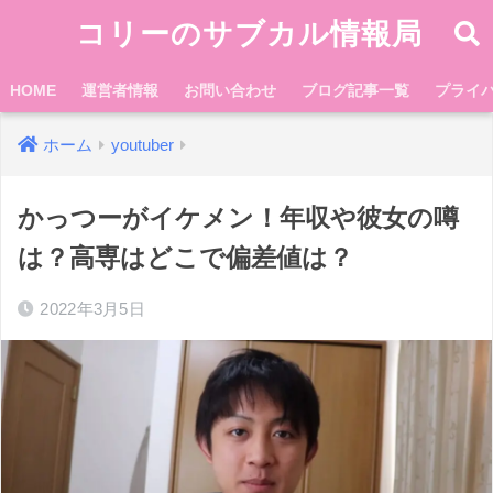
コリーのサブカル情報局
HOME
運営者情報
お問い合わせ
ブログ記事一覧
プライ
ホーム
youtuber
かっつーがイケメン！年収や彼女の噂
は？高専はどこで偏差値は？
2022年3月5日