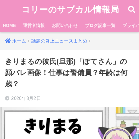
コリーのサブカル情報局
HOME
運営者情報
お問い合わせ
ブログ記事一覧
プライ
ホーム
話題の炎上ニュースまとめ
きりまるの彼氏(旦那)「ぽてさん」の
顔バレ画像！仕事は警備員？年齢は何
歳？
2026年3月2日