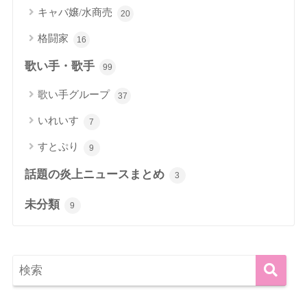
キャバ嬢/水商売
20
格闘家
16
歌い手・歌手
99
歌い手グループ
37
いれいす
7
すとぷり
9
話題の炎上ニュースまとめ
3
未分類
9