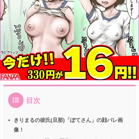
目次
きりまるの彼氏(旦那)「ぽてさん」の顔バレ画
像！