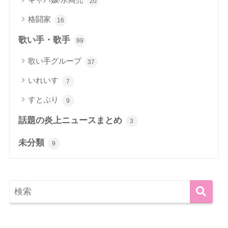
キャバ嬢/水商売
20
格闘家
16
歌い手・歌手
99
歌い手グループ
37
いれいす
7
すとぷり
9
話題の炎上ニュースまとめ
3
未分類
9