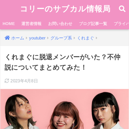
コリーのサブカル情報局
HOME
運営者情報
お問い合わせ
ブログ記事一覧
プライ
ホーム
youtuber
グループ系
くれまぐ
くれまぐに脱退メンバーがいた？不仲
説についてまとめてみた！
2023年4月8日