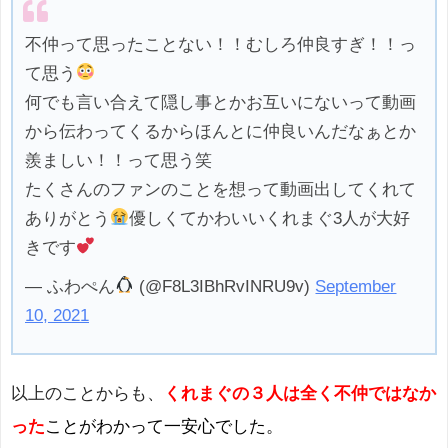
不仲って思ったことない！！むしろ仲良すぎ！！っ
て思う
何でも言い合えて隠し事とかお互いにないって動画
から伝わってくるからほんとに仲良いんだなぁとか
羨ましい！！って思う笑
たくさんのファンのことを想って動画出してくれて
ありがとう
優しくてかわいいくれまぐ3人が大好
きです
— ふわぺん
(@F8L3IBhRvINRU9v)
September
10, 2021
以上のことからも、
くれまぐの３人は全く不仲ではなか
った
ことがわかって一安心でした。