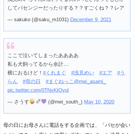
してバセンジーだったりする？？すごくね？？レア
— sakuko (@saku_m1031)
December 9, 2021
ここで泣いてしまったああああ
私も犬飼ってるから余計…
横におるけど！
#くれまぐ
#浅見めい
#エア
#う
らん
#母の日
#まぐねっこ
@mei_asami_
pic.twitter.com/0TNxKtQyul
— さうす
(@mei_south_)
May 10, 2020
母の日にお母さんに電話をする企画では、「バセが会い