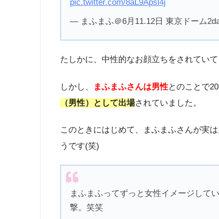
pic.twitter.com/8aL9Apsl4j
— まふまふ＠6月11.12日 東京ドーム2days 
たしかに、中性的なお顔立ちをされていて
しかし、
まふまふさんは男性
とのことで2
（男性）として出場
されていました。
このときにはじめて、まふまふさんが実は
うです(笑)
まふまふってずっと女性イメージして
撃。笑笑