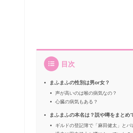
目次
まふまふの性別は男or女？
声が高いのは喉の病気なの？
心臓の病気もある？
まふまふの本名は？説や噂をまとめ
ギルドの登記簿で「麻田健太」とバ