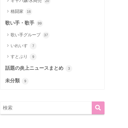
キャバ嬢/水商売
20
格闘家
16
歌い手・歌手
99
歌い手グループ
37
いれいす
7
すとぷり
9
話題の炎上ニュースまとめ
3
未分類
9