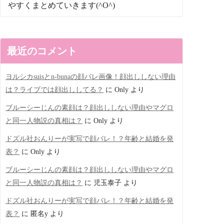
やすくまとめていきます(^O^)
最近のコメント
ヨルシカsuisとn-bunaの顔バレ画像！顔出ししない理由
は？ライブでは顔出ししてる？
に
Only
より
ブルーシーじんの素顔は？顔出ししない理由やマグロ
と同一人物説の真相は？
に
Only
より
ドズル社おんりーが実写で顔バレ！？年齢と結婚を発
表？
に
Only
より
ブルーシーじんの素顔は？顔出ししない理由やマグロ
と同一人物説の真相は？
に
児玉泰子
より
ドズル社おんりーが実写で顔バレ！？年齢と結婚を発
表？
に
匿名y
より