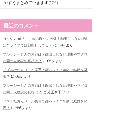
やすくまとめていきます(^O^)
最近のコメント
ヨルシカsuisとn-bunaの顔バレ画像！顔出ししない理由
は？ライブでは顔出ししてる？
に
Only
より
ブルーシーじんの素顔は？顔出ししない理由やマグロ
と同一人物説の真相は？
に
Only
より
ドズル社おんりーが実写で顔バレ！？年齢と結婚を発
表？
に
Only
より
ブルーシーじんの素顔は？顔出ししない理由やマグロ
と同一人物説の真相は？
に
児玉泰子
より
ドズル社おんりーが実写で顔バレ！？年齢と結婚を発
表？
に
匿名y
より