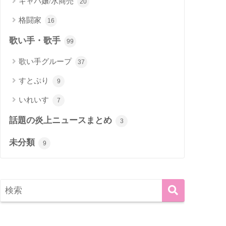
キャバ嬢/水商売
20
格闘家
16
歌い手・歌手
99
歌い手グループ
37
すとぷり
9
いれいす
7
話題の炎上ニュースまとめ
3
未分類
9