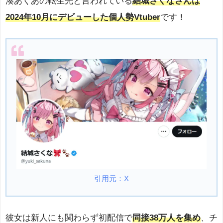
湊あくあの転生先と言われている
結城さくなさんは
2024年10月にデビューした個人勢Vtuber
です！
引用元：X
彼女は新人にも関わらず初配信で
同接38万人を集め
、チ