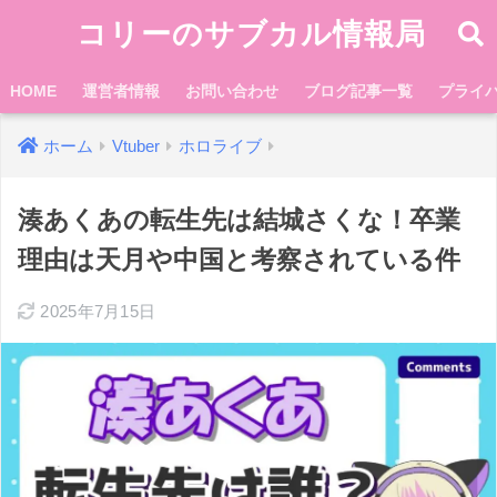
コリーのサブカル情報局
HOME
運営者情報
お問い合わせ
ブログ記事一覧
プライ
ホーム
Vtuber
ホロライブ
湊あくあの転生先は結城さくな！卒業
理由は天月や中国と考察されている件
2025年7月15日