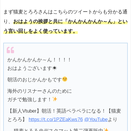
まず猫麦とろろさんはこちらのツイートからも分かる通
り、
おはようの挨拶と共に「かんかんかんか～ん」とい
う言い回しをよく使っています。
かんかんかんか～ん！！！！
おはようございます☀
朝活のおじかんかもです
海外のリスナーさんのために
ガチで勉強します！
【新人Vtuber】朝活！英語ペラペラになる！【猫麦
とろろ】
https://t.co/1PZEaKws76
@YouTube
より
— 猫麦とろろ＠デスクマット第二弾再販中