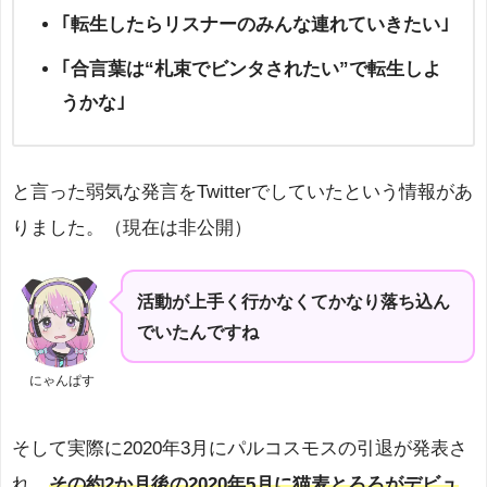
｢転生したらリスナーのみんな連れていきたい｣
｢合言葉は“札束でビンタされたい”で転生しよ
うかな｣
と言った弱気な発言をTwitterでしていたという情報があ
りました。（現在は非公開）
活動が上手く行かなくてかなり落ち込ん
でいたんですね
にゃんぱす
そして実際に2020年3月にパルコスモスの引退が発表さ
れ、
その約2か月後の2020年5月に猫麦とろろがデビュ