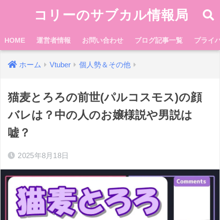
コリーのサブカル情報局
HOME
運営者情報
お問い合わせ
ブログ記事一覧
プライ
ホーム
Vtuber
個人勢＆その他
猫麦とろろの前世(パルコスモス)の顔
バレは？中の人のお嬢様説や男説は
嘘？
2025年8月18日