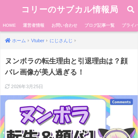
コリーのサブカル情報局
HOME
運営者情報
お問い合わせ
ブログ記事一覧
プライ
ホーム
Vtuber
にじさんじ
ヌンボラの転生理由と引退理由は？顔
バレ画像が美人過ぎる！
2026年3月25日