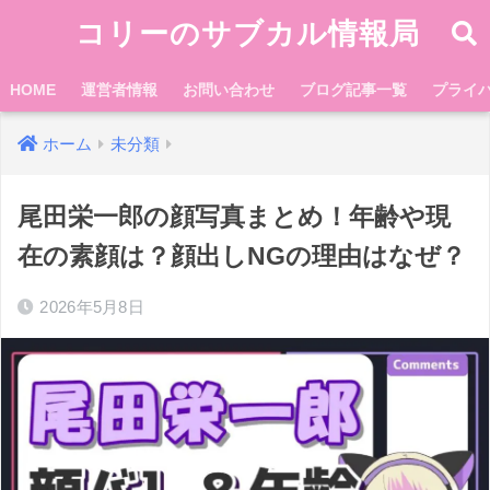
コリーのサブカル情報局
HOME
運営者情報
お問い合わせ
ブログ記事一覧
プライ
ホーム
未分類
尾田栄一郎の顔写真まとめ！年齢や現
在の素顔は？顔出しNGの理由はなぜ？
2026年5月8日