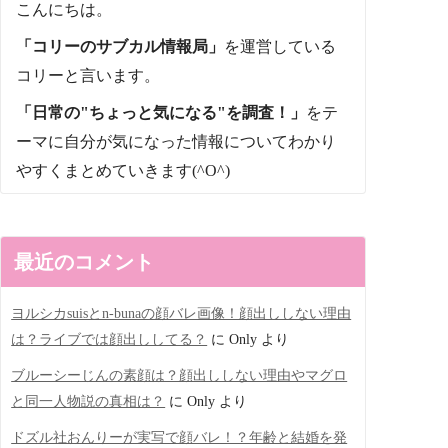
こんにちは。
「コリーのサブカル情報局」
を運営している
コリーと言います。
「日常の"ちょっと気になる"を調査！」
をテ
ーマに自分が気になった情報についてわかり
やすくまとめていきます(^O^)
最近のコメント
ヨルシカsuisとn-bunaの顔バレ画像！顔出ししない理由
は？ライブでは顔出ししてる？
に
Only
より
ブルーシーじんの素顔は？顔出ししない理由やマグロ
と同一人物説の真相は？
に
Only
より
ドズル社おんりーが実写で顔バレ！？年齢と結婚を発