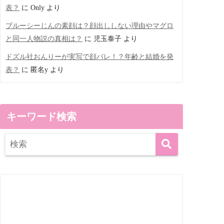
表？
に
Only
より
ブルーシーじんの素顔は？顔出ししない理由やマグロ
と同一人物説の真相は？
に
児玉泰子
より
ドズル社おんりーが実写で顔バレ！？年齢と結婚を発
表？
に
匿名y
より
キーワード検索