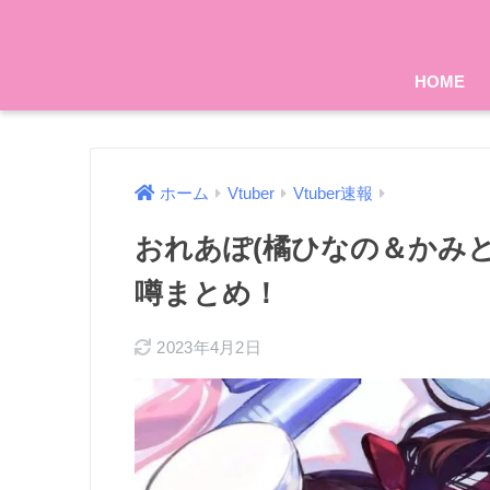
HOME
ホーム
Vtuber
Vtuber速報
おれあぽ(橘ひなの＆かみ
噂まとめ！
2023年4月2日