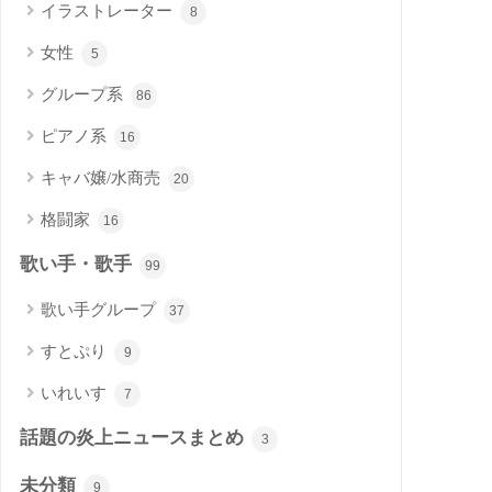
イラストレーター
8
女性
5
グループ系
86
ピアノ系
16
キャバ嬢/水商売
20
格闘家
16
歌い手・歌手
99
歌い手グループ
37
すとぷり
9
いれいす
7
話題の炎上ニュースまとめ
3
未分類
9