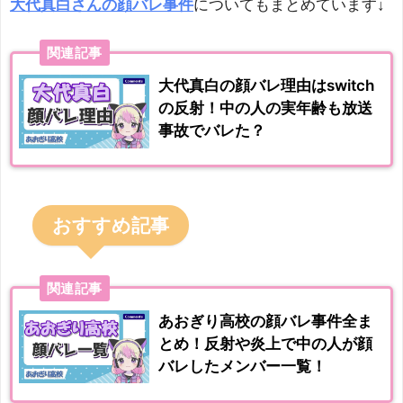
大代真白さんの顔バレ事件
についてもまとめています↓
関連記事
大代真白の顔バレ理由はswitch
の反射！中の人の実年齢も放送
事故でバレた？
おすすめ記事
関連記事
あおぎり高校の顔バレ事件全ま
とめ！反射や炎上で中の人が顔
バレしたメンバー一覧！