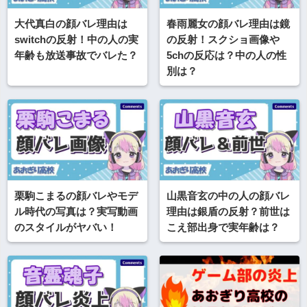
大代真白の顔バレ理由は
春雨麗女の顔バレ理由は鏡
switchの反射！中の人の実
の反射！スクショ画像や
年齢も放送事故でバレた？
5chの反応は？中の人の性
別は？
栗駒こまるの顔バレやモデ
山黒音玄の中の人の顔バレ
ル時代の写真は？実写動画
理由は銀盾の反射？前世は
のスタイルがヤバい！
こえ部出身で実年齢は？