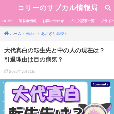
コリーのサブカル情報局
HOME
運営者情報
お問い合わせ
ブログ記事一覧
プライ
ホーム
Vtuber
あおぎり高校
大代真白の転生先と中の人の現在は？
引退理由は目の病気？
2026年7月21日