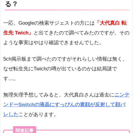
る？
一応、Googleの検索サジェストの方には
「大代真白 転
生先 Twich」
と出てきたので調べてみたのですが、その
ような事実はやはり確認できませんでした。
5ch掲示板まで調べたのですがそれらしい情報は無く、
なぜ転生先にTwichの噂が出ているのかは結局謎で
す…。
無理矢理予想してみると、大代真白さんは過去に
ニンテ
ンドーSwitchの液晶にすっぴんの素顔が
反射して
顔バ
レした
ことがあります。
関連記事