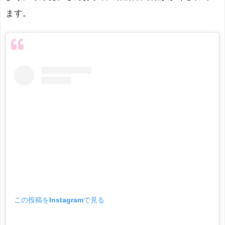
ます。
この投稿をInstagramで見る