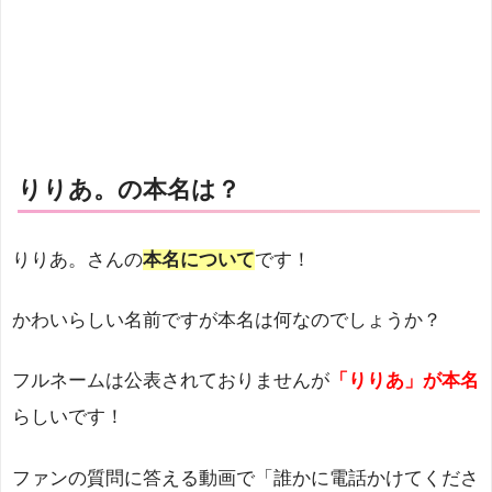
りりあ。の本名は？
りりあ。さんの
本名について
です！
かわいらしい名前ですが本名は何なのでしょうか？
フルネームは公表されておりませんが
「りりあ」が本名
らしいです！
ファンの質問に答える動画で「誰かに電話かけてくださ