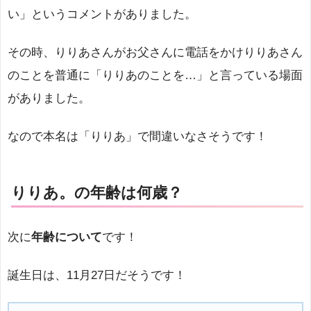
い」というコメントがありました。
その時、りりあさんがお父さんに電話をかけりりあさん
のことを普通に「りりあのことを…」と言っている場面
がありました。
なので本名は「りりあ」で間違いなさそうです！
りりあ。の年齢は何歳？
次に
年齢について
です！
誕生日は、11月27日だそうです！