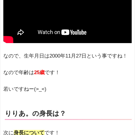
なので、生年月日は2000年11月27日という事ですね！
なので年齢は
25歳
です！
若いですねー(>_<)
りりあ。の身長は？
次に
身長について
です！