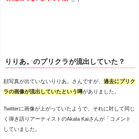
りりあ。のプリクラが流出していた？
顔写真が出ていないりりあ。さんですが、
過去にプリク
ラの画像が流出していたという噂
がありました。
Twitterに画像が上がっていたようで、それに対して同じ
く弾き語りアーティストのAkala Kaiさんが「コメント
していました。