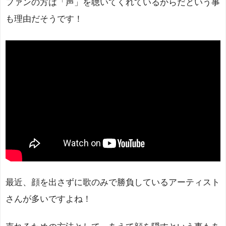
ファンの方は「声」を聴いてくれているからだという事
も理由だそうです！
最近、顔を出さずに歌のみで勝負しているアーティスト
さんが多いですよね！