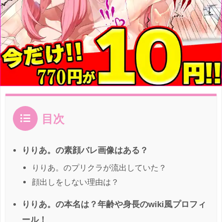
目次
りりあ。の素顔バレ画像はある？
りりあ。のプリクラが流出していた？
顔出しをしない理由は？
りりあ。の本名は？年齢や身長のwiki風プロフィ
ール！