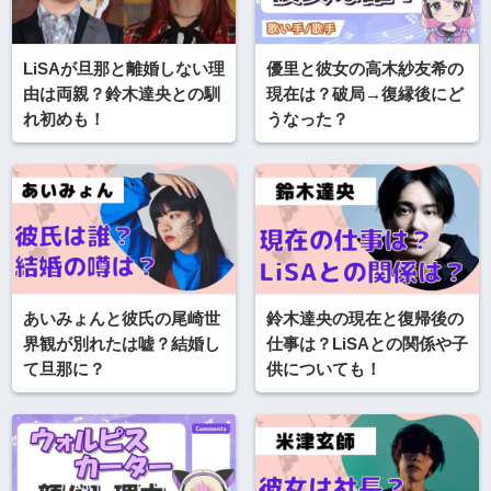
LiSAが旦那と離婚しない理
優里と彼女の高木紗友希の
由は両親？鈴木達央との馴
現在は？破局→復縁後にど
れ初めも！
うなった？
あいみょんと彼氏の尾崎世
鈴木達央の現在と復帰後の
界観が別れたは嘘？結婚し
仕事は？LiSAとの関係や子
て旦那に？
供についても！