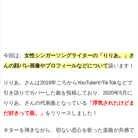
今回は、
女性シンガーソングライターの「りりあ。」さ
んの顔バレ画像やプロフィールなどについて
扱います！
りりあ。さんは2019年ごろからYouTubeやTikTokなどで
引き語りでカバーした曲を投稿しており、2020年5月に
りりあ。さんの代表曲となっている
「浮気されたけどま
だ好きって曲。」
をリリースしました！
ギターを弾きながら、切ない恋心を歌った楽曲が共感で