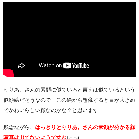
りりあ。さんの素顔に似ていると言えば似ているという
似顔絵だそうなので、この絵から想像すると目が大きめ
でかわいらしい顔なのかな？と思います！
残念ながら、
はっきりとりりあ。さんの素顔が分かる顔
写真は出てないようですね
(>_<)