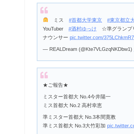
ミス
#首都大学東京
#東京都立
YouTuber
#酒村ゆっけ
☆準グラン
ナウンサー
pic.twitter.com/375LChkmR7
— REALDream (@Kte7VLGzqNKDbw1)
★ご報告★
ミスター首都大 No.4今井陽一
ミス首都大 No.2 高村幸恵
準ミスター首都大 No.3本間寛教
準ミス首都大 No.3大竹彩加
pic.twitter