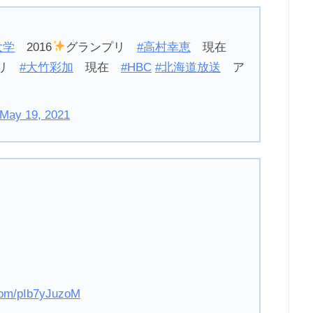
大学
2016
グランプリ
#高村幸恵
現在
プリ
#大竹彩加
現在
#HBC
#北海道放送
ア
May 19, 2021
.com/pIb7yJuzoM