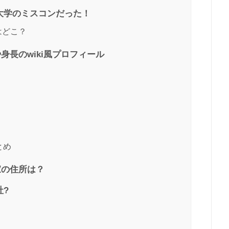
大学のミスコンだった！
はどこ？
身長のwiki風プロフィール
とめ
家の住所は？
社?