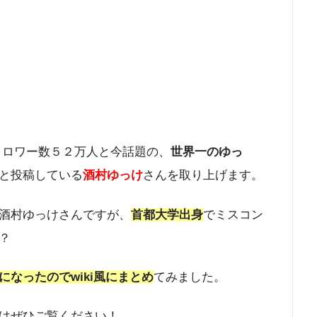
ikフォロワー数５２万人と今話題の、
世界一のゆっ
と投稿している
酒村ゆっけ
さんを取り上げます。
酒村ゆっけさんですが、
首都大学出身
でミスコン
？
なったのでwiki風にまとめ
てみました。
はぜひご覧ください！