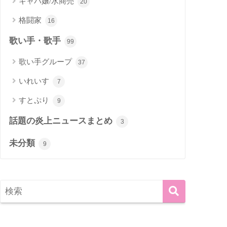
キャバ嬢/水商売
20
格闘家
16
歌い手・歌手
99
歌い手グループ
37
いれいす
7
すとぷり
9
話題の炎上ニュースまとめ
3
未分類
9