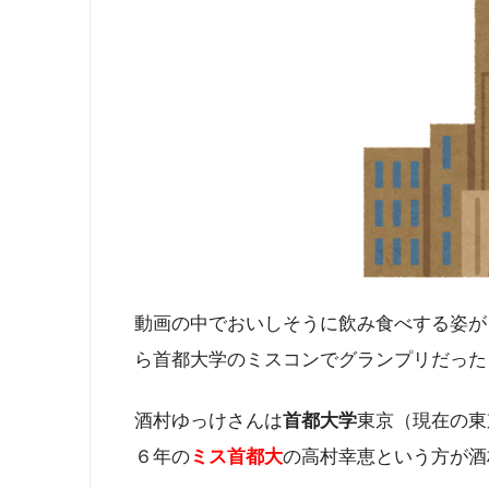
動画の中でおいしそうに飲み食べする姿が
ら
首都大学のミスコンでグランプリだった
酒村ゆっけさんは
首都大学
東京（現在の東
６年の
ミス首都大
の高村幸恵という方が酒