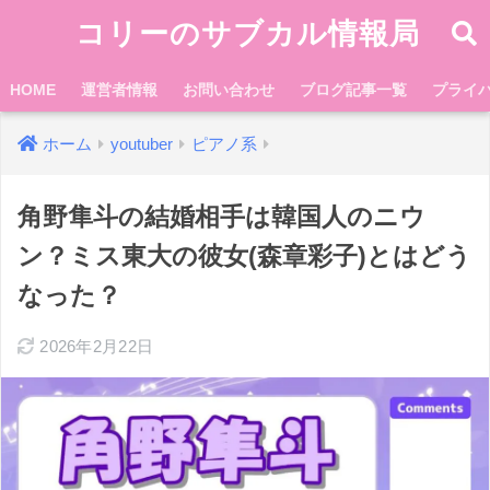
コリーのサブカル情報局
HOME
運営者情報
お問い合わせ
ブログ記事一覧
プライ
ホーム
youtuber
ピアノ系
角野隼斗の結婚相手は韓国人のニウ
ン？ミス東大の彼女(森章彩子)とはどう
なった？
2026年2月22日