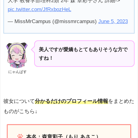
大学 教養学部理科2類 2年 森 章彩子さん 詳細->
pic.twitter.com/JfRxbozHeL
— MissMrCampus (@missmrcampus)
June 5, 2023
美人ですが愛嬌もとてもありそうな方で
すね！
にゃんぱす
彼女について
分かるだけのプロフィール情報
をまとめた
ものがこちら↓
本名：森章彩子（もり あさこ）