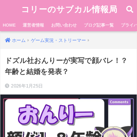
コリーのサブカル情報局
HOME
運営者情報
お問い合わせ
ブログ記事一覧
プライ
ホーム
ゲーム実況・ストリーマー
ドズル社おんりーが実写で顔バレ！？
年齢と結婚を発表？
2026年1月25日