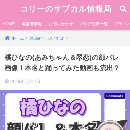
コリーのサブカル情報局
HOME
運営者情報
お問い合わせ
ブログ記事一覧
プライ
ホーム
Vtuber
ぶいすぽ
橘ひなの(あみちゃん＆翠恋)の顔バレ
画像！本名と踊ってみた動画も流出？
2026年1月27日