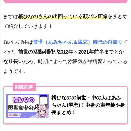
まずは
橘ひなのさんの出回っている顔バレ画像
をまとめ
て紹介していきます！
顔バレ理由は
前世（あみちゃん＆翠恋）時代の自撮り
で
すが、
前世の活動期間が2012年～2021年前半までとか
なり長い
ため、時期によって雰囲気が結構変わっている
ようです。
関連記事
橘ひなのの前世・中の人はあみ
ちゃん(翠恋)！中身の実年齢や身
長まとめ！