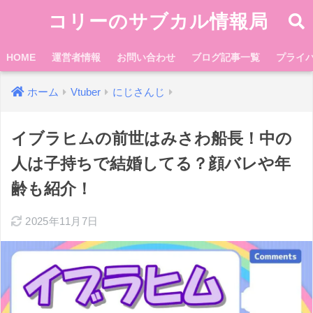
コリーのサブカル情報局
HOME
運営者情報
お問い合わせ
ブログ記事一覧
プライ
ホーム
Vtuber
にじさんじ
イブラヒムの前世はみさわ船長！中の
人は子持ちで結婚してる？顔バレや年
齢も紹介！
2025年11月7日