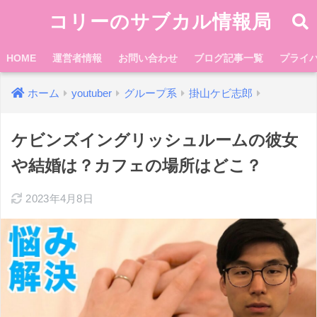
コリーのサブカル情報局
HOME
運営者情報
お問い合わせ
ブログ記事一覧
プライ
ホーム
youtuber
グループ系
掛山ケビ志郎
ケビンズイングリッシュルームの彼女
や結婚は？カフェの場所はどこ？
2023年4月8日