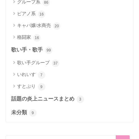
グループ系
86
ピアノ系
16
キャバ嬢/水商売
20
格闘家
16
歌い手・歌手
99
歌い手グループ
37
いれいす
7
すとぷり
9
話題の炎上ニュースまとめ
3
未分類
9