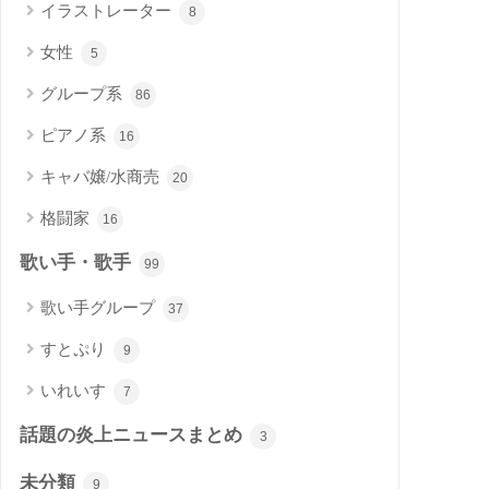
イラストレーター
8
女性
5
グループ系
86
ピアノ系
16
キャバ嬢/水商売
20
格闘家
16
歌い手・歌手
99
歌い手グループ
37
すとぷり
9
いれいす
7
話題の炎上ニュースまとめ
3
未分類
9