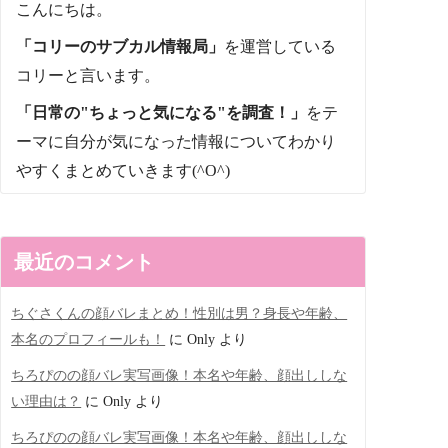
こんにちは。
「コリーのサブカル情報局」
を運営している
コリーと言います。
「日常の"ちょっと気になる"を調査！」
をテ
ーマに自分が気になった情報についてわかり
やすくまとめていきます(^O^)
最近のコメント
ちぐさくんの顔バレまとめ！性別は男？身長や年齢、
本名のプロフィールも！
に
Only
より
ちろぴのの顔バレ実写画像！本名や年齢、顔出ししな
い理由は？
に
Only
より
ちろぴのの顔バレ実写画像！本名や年齢、顔出ししな