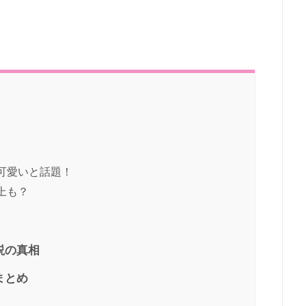
！
が可愛いと話題！
上も？
説の真相
まとめ