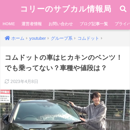
コリーのサブカル情報局
HOME
運営者情報
お問い合わせ
ブログ記事一覧
プライ
ホーム
youtuber
グループ系
コムドット
コムドットの車はヒカキンのベンツ！
でも乗ってない？車種や値段は？
2023年4月8日