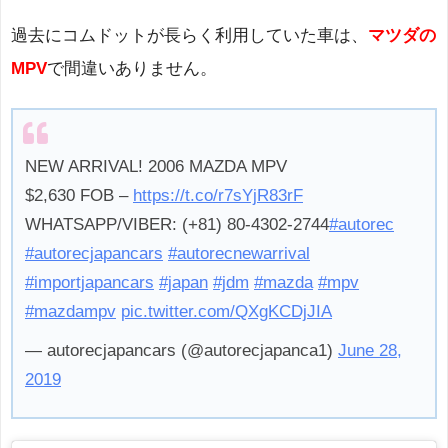
過去にコムドットが長らく利用していた車は、
マツダの
MPV
で間違いありません。
NEW ARRIVAL! 2006 MAZDA MPV
$2,630 FOB –
https://t.co/r7sYjR83rF
WHATSAPP/VIBER: (+81) 80-4302-2744
#autorec
#autorecjapancars
#autorecnewarrival
#importjapancars
#japan
#jdm
#mazda
#mpv
#mazdampv
pic.twitter.com/QXgKCDjJIA
— autorecjapancars (@autorecjapanca1)
June 28,
2019