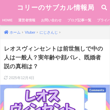
コリーのサブカル情報局
HOME
運営者情報
お問い合わせ
ブログ記事一覧
プライ
ホーム
Vtuber
にじさんじ
レオスヴィンセントは前世無しで中の
人は一般人？実年齢や顔バレ、既婚者
説の真相は？
2025年12月4日