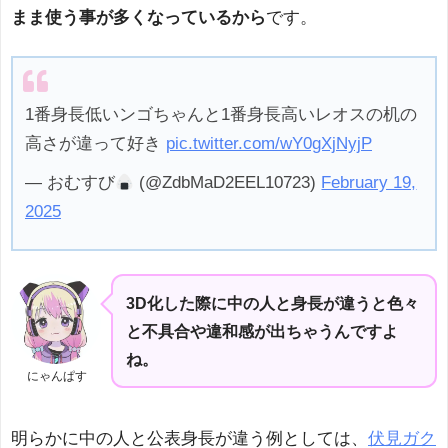
まま使う事が多くなっているから
です。
1番身長低いンゴちゃんと1番身長高いレオスの机の
高さが違って好き
pic.twitter.com/wY0gXjNyjP
— おむすび
(@ZdbMaD2EEL10723)
February 19,
2025
3D化した際に中の人と身長が違うと色々
と不具合や違和感が出ちゃうんですよ
ね。
にゃんぱす
明らかに中の人と公表身長が違う例としては、
伏見ガク