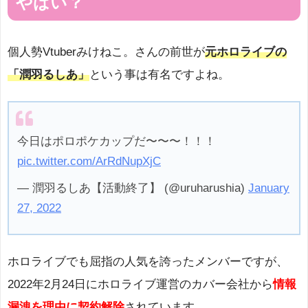
やばい？
個人勢Vtuberみけねこ。さんの前世が
元ホロライブの
「潤羽るしあ」
という事は有名ですよね。
今日はポロポケカップだ〜〜〜！！！
pic.twitter.com/ArRdNupXjC
— 潤羽るしあ【活動終了】 (@uruharushia)
January
27, 2022
ホロライブでも屈指の人気を誇ったメンバーですが、
2022年
2
月
24
日にホロライブ運営のカバー会社から
情報
漏洩を理由に契約解除
されています。