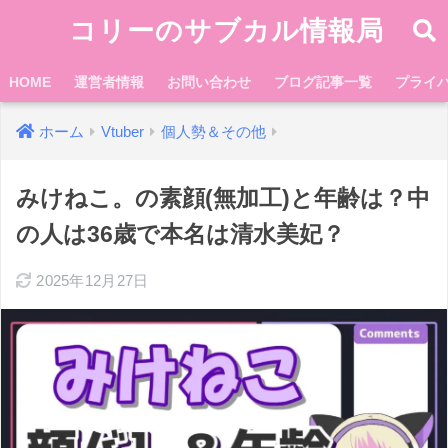
コリーのサブカル情報局
HOME
運営者情報
お問い合わせ
ブログ記事一覧
プライ
ホーム
Vtuber
個人勢＆その他
みけねこ。の素顔(無加工)と年齢は？中
の人は36歳で本名は清水美妃？
2025年12月27日