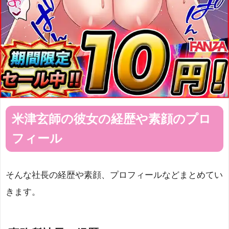
米津玄師の彼女の経歴や素顔のプロ
フィール
そんな社長の経歴や素顔、プロフィールなどまとめてい
きます。