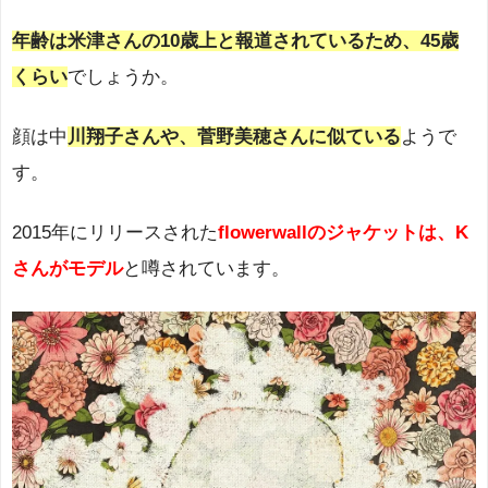
年齢は米津さんの10歳上と報道されているため、45歳
くらい
でしょうか。
顔は中
川翔子さんや、菅野美穂さんに似ている
ようで
す。
2015年にリリースされた
flowerwallのジャケットは、K
さんがモデル
と噂されています。