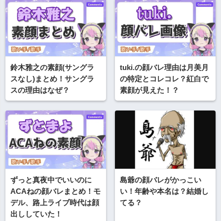
鈴木雅之の素顔(サングラ
tuki.の顔バレ理由は月美月
スなし)まとめ！サングラ
の特定とコレコレ？紅白で
スの理由はなぜ？
素顔が見えた！？
ずっと真夜中でいいのに
島爺の顔バレがかっこい
ACAねの顔バレまとめ！モ
い！年齢や本名は？結婚し
デル、路上ライブ時代は顔
てる？
出ししていた！