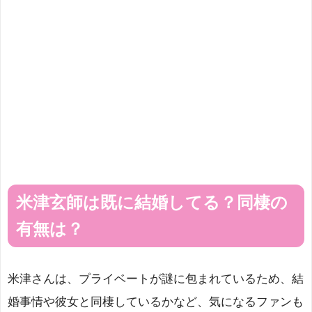
米津玄師は既に結婚してる？同棲の
有無は？
米津さんは、プライベートが謎に包まれているため、結
婚事情や彼女と同棲しているかなど、気になるファンも