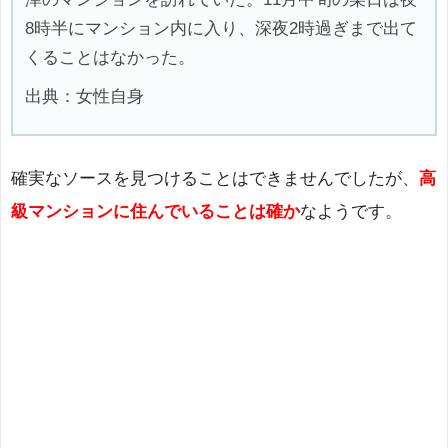
8時半にマンション内に入り、深夜2時過ぎまで出て
くることはなかった。
出典：女性自身
確実なソースを見つけることはできませんでしたが、
高
級マンションに住んでいることは確か
なようです。