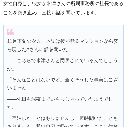
女性自身は、彼女が米津さんの所属事務所の社長である
ことを突き止め、直接お話を聞いています。
11月下旬の夕方、本誌は彼が籠るマンションから姿
を現したAさんに話を聞いた。
――こちらで米津さんと同居されているんでしょう
か。
「そんなことはないです。全くそうした事実はござ
いません」
――先日も深夜までいらっしゃっていたようでし
た。
「宿泊したことはありませんし、長時間いたことも
ありません。私は自宅に帰っています。ここは作業