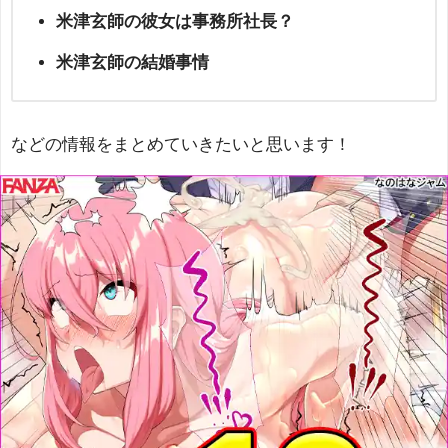
米津玄師の彼女は事務所社長？
米津玄師の結婚事情
などの情報をまとめていきたいと思います！