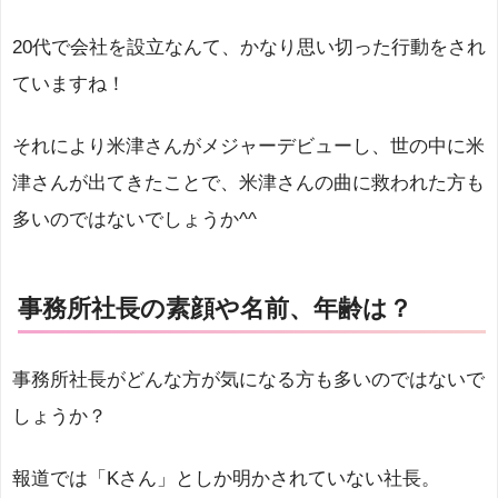
20代で会社を設立なんて、かなり思い切った行動をされ
ていますね！
それにより米津さんがメジャーデビューし、世の中に米
津さんが出てきたことで、米津さんの曲に救われた方も
多いのではないでしょうか^^
事務所社長の素顔や名前、年齢は？
事務所社長がどんな方が気になる方も多いのではないで
しょうか？
報道では「Kさん」としか明かされていない社長。