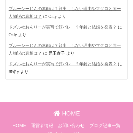
ブルーシーじんの素顔は？顔出ししない理由やマグロと同一
人物説の真相は？
に
Only
より
ドズル社おんりーが実写で顔バレ！？年齢と結婚を発表？
に
Only
より
ブルーシーじんの素顔は？顔出ししない理由やマグロと同一
人物説の真相は？
に
児玉泰子
より
ドズル社おんりーが実写で顔バレ！？年齢と結婚を発表？
に
匿名y
より
HOME
HOME
運営者情報
お問い合わせ
ブログ記事一覧