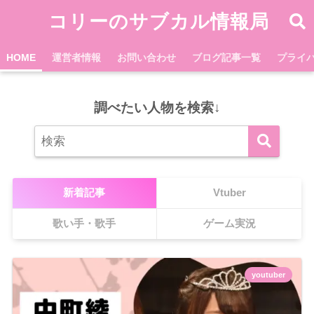
コリーのサブカル情報局
HOME
運営者情報
お問い合わせ
ブログ記事一覧
プライ
調べたい人物を検索↓
新着記事
Vtuber
歌い手・歌手
ゲーム実況
youtuber