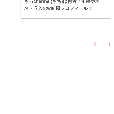
さっchannel(さち)は何者？年齢や本
名・収入のwiki風プロフィール！
1