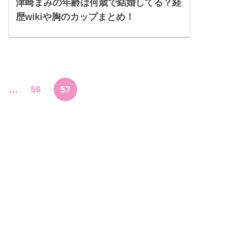
津崎まみの年齢は何歳で結婚してる？経
歴wikiや胸のカップまとめ！
…
56
57