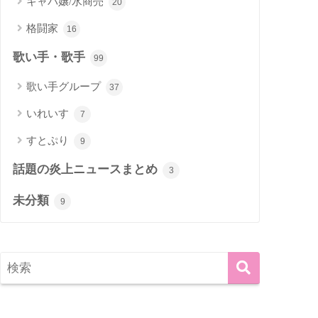
キャバ嬢/水商売
20
格闘家
16
歌い手・歌手
99
歌い手グループ
37
いれいす
7
すとぷり
9
話題の炎上ニュースまとめ
3
未分類
9