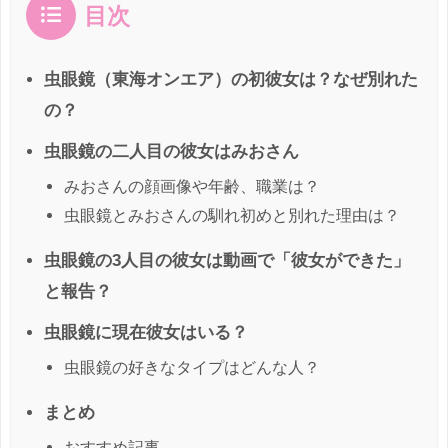
目次
虫眼鏡（東海オンエア）の初彼女は？なぜ別れた
の？
虫眼鏡の二人目の彼女はみおさん
みおさんの顔画像や年齢、職業は？
虫眼鏡とみおさんの馴れ初めと別れた理由は？
虫眼鏡の3人目の彼女は動画で「彼女ができた」
と報告？
虫眼鏡に現在彼女はいる？
虫眼鏡の好きなタイプはどんな人？
まとめ
おすすめ記事