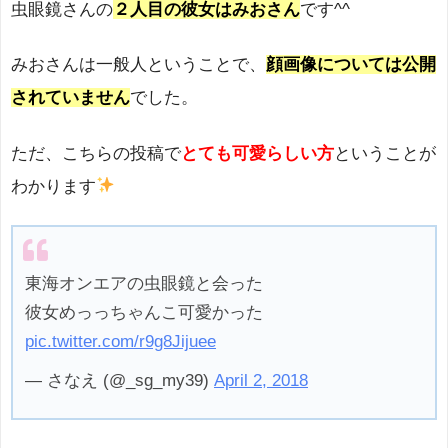
虫眼鏡さんの
２人目の彼女はみおさん
です^^
みおさんは一般人ということで、
顔画像については公開
されていません
でした。
ただ、こちらの投稿で
とても可愛らしい方
ということが
わかります
東海オンエアの虫眼鏡と会った
彼女めっっちゃんこ可愛かった
pic.twitter.com/r9g8Jijuee
— さなえ (@_sg_my39)
April 2, 2018