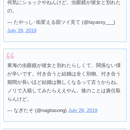
何気にショックやねんけど。虫眼鏡が彼女と別れた
の。
— たやっしｰ垢変える固ツイ見て (@tayassy___)
July 29, 2019
東海の虫眼鏡が彼女と別れたらしくて、関係ない僕
が辛いです。付き合うと結婚は全く別物。付き合う
期間が長いほど結婚は難しくなるって言うからね。
ノリで入籍してみたらええやん。後のことは責任取
らんけど。
— なぎたそ (@nagitasong)
July 29, 2019