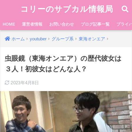
コリーのサブカル情報局
HOME
運営者情報
お問い合わせ
ブログ記事一覧
プライ
ホーム
youtuber
グループ系
東海オンエア
虫眼鏡（東海オンエア）の歴代彼女は
３人！初彼女はどんな人？
2023年4月8日