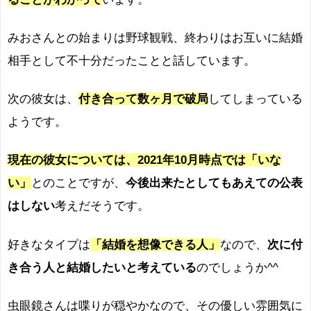
みおさんとの始まりは野球観戦、終わりはお互いに結婚
相手として不十分だったことと話しています。
次の彼女は、
付き合って数ヶ月で破局
してしまっている
ようです。
現在の彼女については、2021年10月時点では「いな
い」
とのことですが、
今後出来たとしてもあえての公表
はしない
考えだそうです。
好きなタイプは
「結婚を想像できる人」
なので、
次に付
き合う人と結婚したいと考えている
のでしょうか^^
虫眼鏡さんは喋りが穏やかなので、その優しい雰囲気に