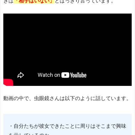
きは
「相手はいない」
とはっきり言っています。
動画の中で、虫眼鏡さんは以下のように話しています。
・自分たちが彼女できたことに周りはそこまで興味