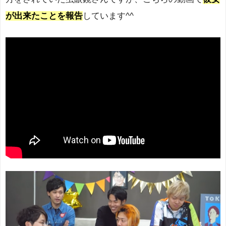
が出来たことを報告
しています^^