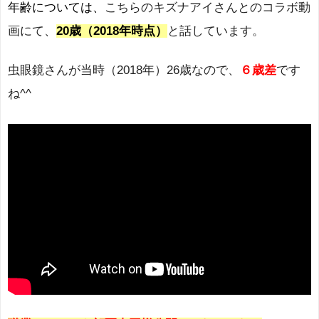
年齢については、
こちらのキズナアイさんとのコラボ動
画にて、
20歳（2018年時点）
と話しています。
虫眼鏡さんが当時（2018年）26歳なので、
６歳差
です
ね^^