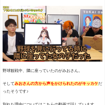
野球観戦中、隣に座っていたのがみおさん。
そして
みおさんの方から声をかけられたのがキッカケ
だ
ったそうです♪
別れた理由についてはこちらの動画で話しています。