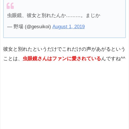
虫眼鏡、彼女と別れたんか………。まじか
— 野場 (@gesuikoi)
August 1, 2019
彼女と別れたというだけでこれだけの声があがるという
ことは、
虫眼鏡さんはファンに愛されている
んですね^^