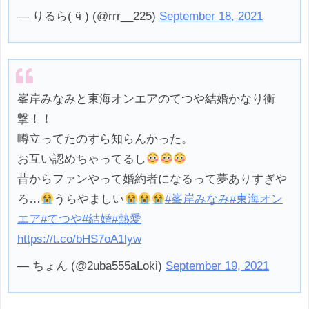
— りるら( ӵ ) (@rrr__225)
September 18, 2021
峯岸みなみと東海オンエアのてつや結婚かなり衝
撃！！
噂立ってたのすら知らんかった。
お互い認めちゃってるし
昔からファンやって婚約者になるって夢ありすぎや
ろ…
うらやましい
#峯岸みなみ
#東海オン
エア
#てつや
#結婚
#熱愛
https://t.co/bHS7oA1lyw
— ちょん (@2uba555aLoki)
September 19, 2021