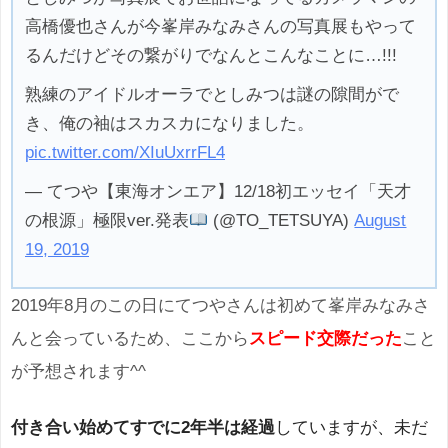
高橋優也さんが今峯岸みなみさんの写真展もやって
るんだけどその繋がりでなんとこんなことに…!!!
熟練のアイドルオーラでとしみつは謎の隙間がで
き、俺の袖はスカスカになりました。
pic.twitter.com/XIuUxrrFL4
— てつや【東海オンエア】12/18初エッセイ「天才
の根源」極限ver.発表
(@TO_TETSUYA)
August
19, 2019
2019年8月のこの日にてつやさんは初めて峯岸みなみさ
んと会っているため、ここから
スピード交際だった
こと
が予想されます^^
付き合い始めてすでに2年半は経過
していますが、未だ