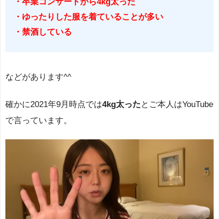
・卒業コンサートから4kg太った
・ゆったりした服を着ていることが多い
・禁酒している
などがあります^^
確かに2021年9月時点では
4kg太った
とご本人はYouTube
で言っています。