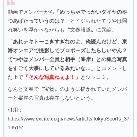
動画でメンバーから
「めっちゃでっかいダイヤのや
つあげたっていうのは？」
とイジられたてつやは照
れ笑いを浮かべながらも〝文春報道〟に異論。
「あれテキトーこきすぎなのよ。俺読んだけど、東
海オンエアで撮影してプロポーズしたらしいやん？
てつやはメンバー全員と相手（峯岸）との集合写真
をすごく大事にしているみたいな…」
とコメントし
た上で
「そんな写真ねぇよ！」
とツッコミ。
なんと文春で〝宝物〟のように描かれていたメンバ
ーと峯岸の写真は存在しないという。
引用：
https://www.excite.co.jp/news/article/TokyoSports_37
19515/