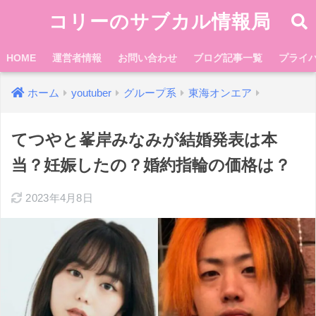
コリーのサブカル情報局
HOME
運営者情報
お問い合わせ
ブログ記事一覧
プライ
ホーム
youtuber
グループ系
東海オンエア
てつやと峯岸みなみが結婚発表は本
当？妊娠したの？婚約指輪の価格は？
2023年4月8日