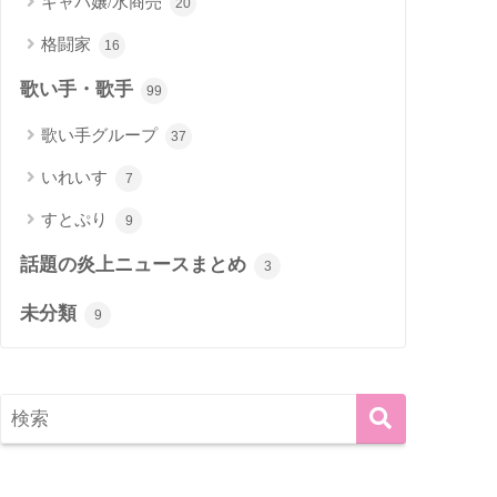
キャバ嬢/水商売
20
格闘家
16
歌い手・歌手
99
歌い手グループ
37
いれいす
7
すとぷり
9
話題の炎上ニュースまとめ
3
未分類
9