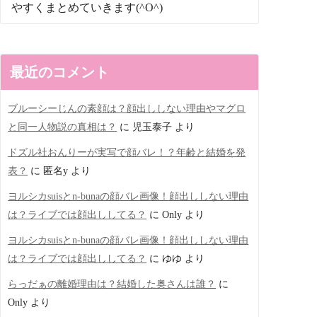
やすくまとめていきます(^O^)
最近のコメント
ブルーシーじんの素顔は？顔出ししない理由やマグロ
と同一人物説の真相は？
に
児玉泰子
より
ドズル社おんりーが実写で顔バレ！？年齢と結婚を発
表？
に
匿名y
より
ヨルシカsuisとn-bunaの顔バレ画像！顔出ししない理由
は？ライブでは顔出ししてる？
に
Only
より
ヨルシカsuisとn-bunaの顔バレ画像！顔出ししない理由
は？ライブでは顔出ししてる？
に
ゆゆ
より
らっだぁの離婚理由は？結婚した奥さんは誰？
に
Only
より