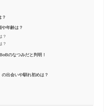
は？
顔や年齢は？
は？
は？
 BoBのなつみだと判明！
）の出会いや馴れ初めは？