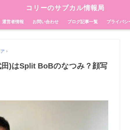
コリーのサブカル情報局
運営者情報
お問い合わせ
ブログ記事一覧
プライバシ
エア
)はSplit BoBのなつみ？顔写